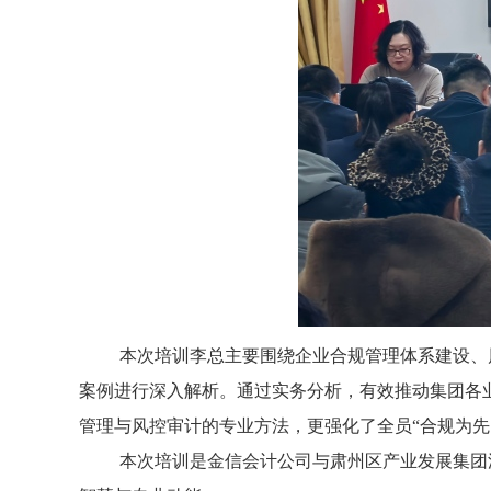
本次培训李总主要围绕企业合规管理体系建设、
案例进行深入解析。通过实务分析，有效推动集团各
管理与风控审计的专业方法，更强化了全员“合规为
本次培训是金信会计公司与肃州区产业发展集团