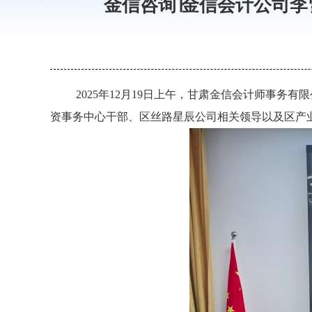
金信咨询∣金信会计公司李
2025年12月19日上午，甘肃金信会计师事
资事务中心干部、区丝路星辰公司相关领导以及区产